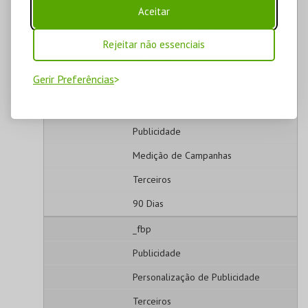
Estatísticos
Aceitar
Análise de Utilização
Rejeitar não essenciais
Terceiros
Gerir Preferências
1 Ano, 1 Mês e 7 Dias
_fbc
Publicidade
Medição de Campanhas
Terceiros
90 Dias
_fbp
Publicidade
Personalização de Publicidade
Terceiros