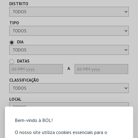
DISTRITO
TIPO
DIA
DATAS
A
CLASSIFICAÇÃO
LOCAL
Bem-vindo à BOL!
CARTÕES
O nosso site utiliza cookies essenciais para o
TIPO